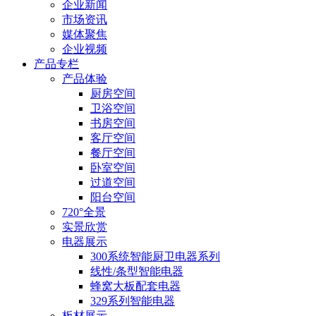
企业新闻
市场资讯
媒体聚焦
企业视频
产品专栏
产品体验
厨房空间
卫浴空间
书房空间
客厅空间
餐厅空间
卧室空间
过道空间
阳台空间
720°全景
实景欣赏
电器展示
300系统智能厨卫电器系列
线性/条型智能电器
蜂窝大板配套电器
329系列智能电器
板材展示