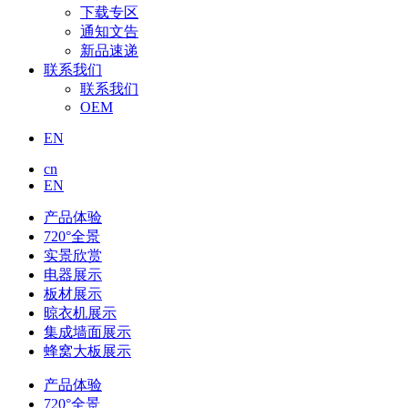
下载专区
通知文告
新品速递
联系我们
联系我们
OEM
EN
cn
EN
产品体验
720°全景
实景欣赏
电器展示
板材展示
晾衣机展示
集成墙面展示
蜂窝大板展示
产品体验
720°全景