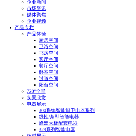
企业新闻
市场资讯
媒体聚焦
企业视频
产品专栏
产品体验
厨房空间
卫浴空间
书房空间
客厅空间
餐厅空间
卧室空间
过道空间
阳台空间
720°全景
实景欣赏
电器展示
300系统智能厨卫电器系列
线性/条型智能电器
蜂窝大板配套电器
329系列智能电器
板材展示