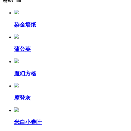
热卖产品
染金墙纸
蒲公英
魔幻方格
摩登灰
米白小卷叶