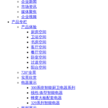
企业新闻
市场资讯
媒体聚焦
企业视频
产品专栏
产品体验
厨房空间
卫浴空间
书房空间
客厅空间
餐厅空间
卧室空间
过道空间
阳台空间
720°全景
实景欣赏
电器展示
300系统智能厨卫电器系列
线性/条型智能电器
蜂窝大板配套电器
329系列智能电器
板材展示