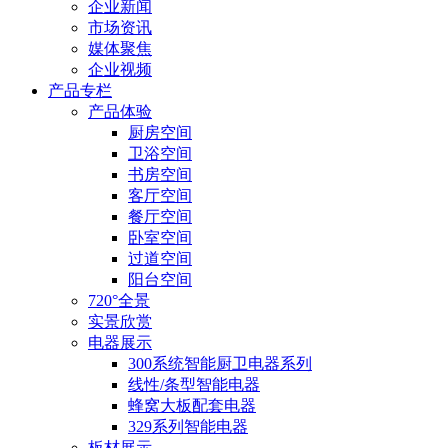
企业新闻
市场资讯
媒体聚焦
企业视频
产品专栏
产品体验
厨房空间
卫浴空间
书房空间
客厅空间
餐厅空间
卧室空间
过道空间
阳台空间
720°全景
实景欣赏
电器展示
300系统智能厨卫电器系列
线性/条型智能电器
蜂窝大板配套电器
329系列智能电器
板材展示