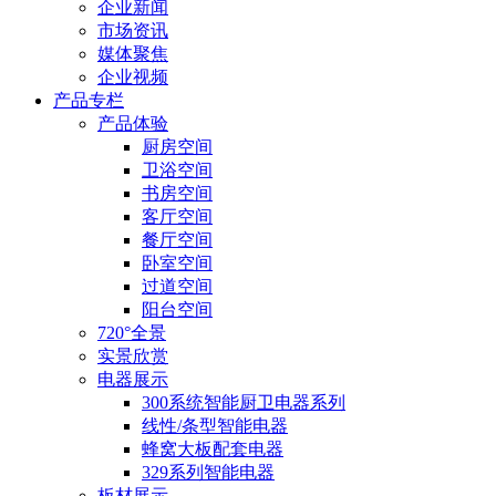
企业新闻
市场资讯
媒体聚焦
企业视频
产品专栏
产品体验
厨房空间
卫浴空间
书房空间
客厅空间
餐厅空间
卧室空间
过道空间
阳台空间
720°全景
实景欣赏
电器展示
300系统智能厨卫电器系列
线性/条型智能电器
蜂窝大板配套电器
329系列智能电器
板材展示