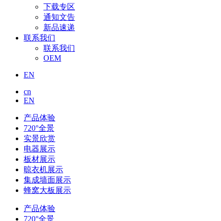
下载专区
通知文告
新品速递
联系我们
联系我们
OEM
EN
cn
EN
产品体验
720°全景
实景欣赏
电器展示
板材展示
晾衣机展示
集成墙面展示
蜂窝大板展示
产品体验
720°全景