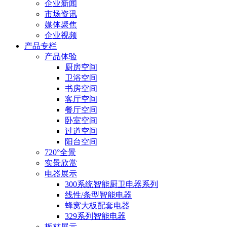
企业新闻
市场资讯
媒体聚焦
企业视频
产品专栏
产品体验
厨房空间
卫浴空间
书房空间
客厅空间
餐厅空间
卧室空间
过道空间
阳台空间
720°全景
实景欣赏
电器展示
300系统智能厨卫电器系列
线性/条型智能电器
蜂窝大板配套电器
329系列智能电器
板材展示