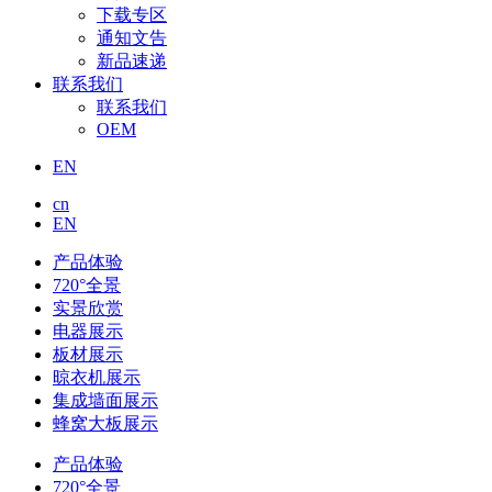
下载专区
通知文告
新品速递
联系我们
联系我们
OEM
EN
cn
EN
产品体验
720°全景
实景欣赏
电器展示
板材展示
晾衣机展示
集成墙面展示
蜂窝大板展示
产品体验
720°全景