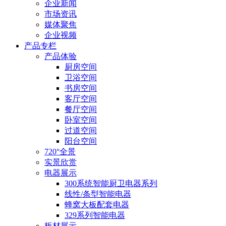
企业新闻
市场资讯
媒体聚焦
企业视频
产品专栏
产品体验
厨房空间
卫浴空间
书房空间
客厅空间
餐厅空间
卧室空间
过道空间
阳台空间
720°全景
实景欣赏
电器展示
300系统智能厨卫电器系列
线性/条型智能电器
蜂窝大板配套电器
329系列智能电器
板材展示