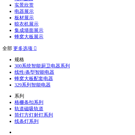
实景欣赏
电器展示
板材展示
晾衣机展示
集成墙面展示
蜂窝大板展示
全部
更多选项

规格
300系统智能厨卫电器系列
线性/条型智能电器
蜂窝大板配套电器
329系列智能电器
系列
格栅条扣系列
轨道磁吸轨道
筒灯方灯射灯系列
线条灯系列