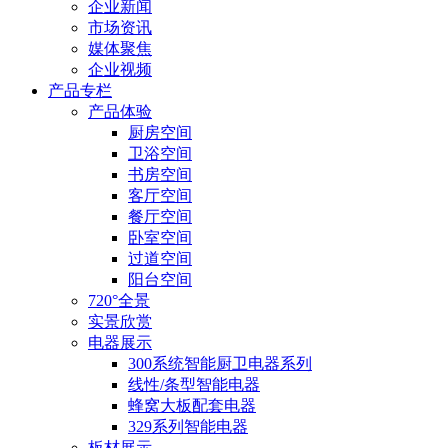
企业新闻
市场资讯
媒体聚焦
企业视频
产品专栏
产品体验
厨房空间
卫浴空间
书房空间
客厅空间
餐厅空间
卧室空间
过道空间
阳台空间
720°全景
实景欣赏
电器展示
300系统智能厨卫电器系列
线性/条型智能电器
蜂窝大板配套电器
329系列智能电器
板材展示