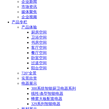
企业新闻
市场资讯
媒体聚焦
企业视频
产品专栏
产品体验
厨房空间
卫浴空间
书房空间
客厅空间
餐厅空间
卧室空间
过道空间
阳台空间
720°全景
实景欣赏
电器展示
300系统智能厨卫电器系列
线性/条型智能电器
蜂窝大板配套电器
329系列智能电器
板材展示