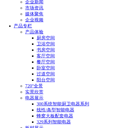
企业新闻
市场资讯
媒体聚焦
企业视频
产品专栏
产品体验
厨房空间
卫浴空间
书房空间
客厅空间
餐厅空间
卧室空间
过道空间
阳台空间
720°全景
实景欣赏
电器展示
300系统智能厨卫电器系列
线性/条型智能电器
蜂窝大板配套电器
329系列智能电器
板材展示