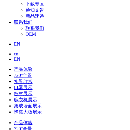
下载专区
通知文告
新品速递
联系我们
联系我们
OEM
EN
cn
EN
产品体验
720°全景
实景欣赏
电器展示
板材展示
晾衣机展示
集成墙面展示
蜂窝大板展示
产品体验
720°全景