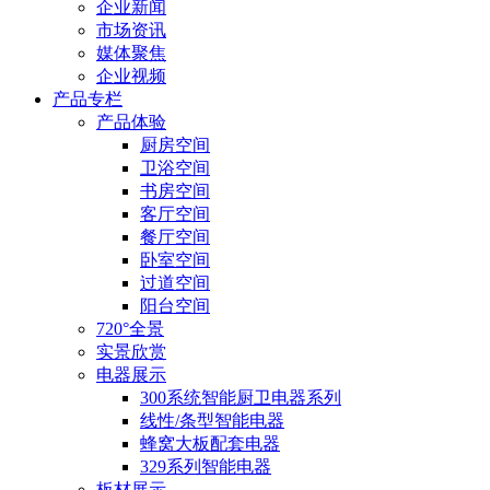
企业新闻
市场资讯
媒体聚焦
企业视频
产品专栏
产品体验
厨房空间
卫浴空间
书房空间
客厅空间
餐厅空间
卧室空间
过道空间
阳台空间
720°全景
实景欣赏
电器展示
300系统智能厨卫电器系列
线性/条型智能电器
蜂窝大板配套电器
329系列智能电器
板材展示